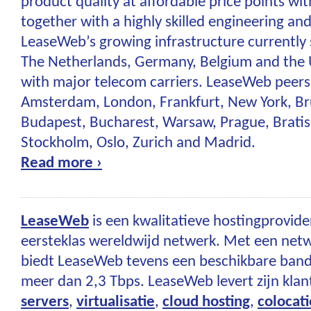
product quality at affordable price points with
together with a highly skilled engineering an
LeaseWeb’s growing infrastructure currently 
The Netherlands, Germany, Belgium and the 
with major telecom carriers. LeaseWeb peers
Amsterdam, London, Frankfurt, New York, Bru
Budapest, Bucharest, Warsaw, Prague, Bratis
Stockholm, Oslo, Zurich and Madrid.
Read more ›
LeaseWeb
is een kwalitatieve hostingprovide
eersteklas wereldwijd netwerk. Met een ne
biedt LeaseWeb tevens een beschikbare band
meer dan 2,3 Tbps. LeaseWeb levert zijn kl
servers
,
virtualisatie
,
cloud hosting
,
colocati